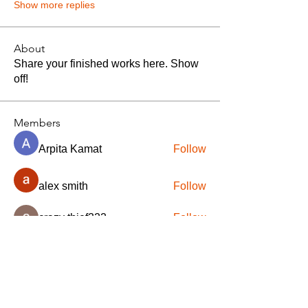
Show more replies
About
Share your finished works here. Show
off!
Members
Arpita Kamat
Follow
alex smith
Follow
crazy thief322
Follow
jitendra kumar
Follow
DFL S.A.S.
Follow